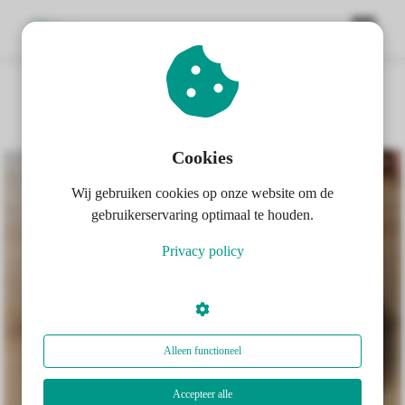
BEKIJK AL MIJN RECEPTEN
ngen
 policy
Cookies
Wij gebruiken cookies op onze website om de
oneel
gebruikerservaring optimaal te houden.
onele
Privacy policy
s zijn
kelijk om
bsite te
ken. Ze
 gebruikt
Alleen functioneel
asisfuncties
der deze
Accepteer alle